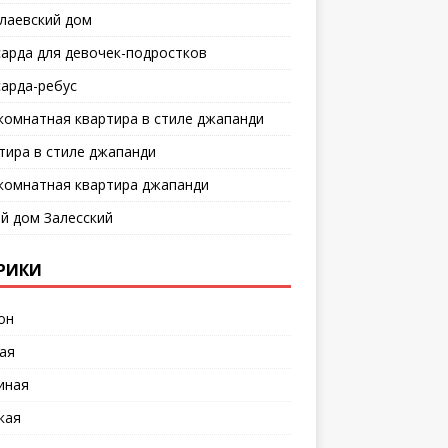
лаевский дом
арда для девочек-подростков
арда-ребус
комнатная квартира в стиле джапанди
тира в стиле джапанди
комнатная квартира джапанди
й дом Залесский
РИКИ
он
ая
иная
кая