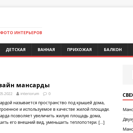
 ФОТО ИНТЕРЬЕРОВ
ДЕТСКАЯ
ВАННАЯ
ПРИХОЖАЯ
БАЛКОН
зайн мансарды
05.2022
interiorum
0
СВЕ
ардой называется пространство под крышей дома,
троенное и используемое в качестве жилой площади.
Манс
арда позволяет увеличить жилую площадь дома,
Двух
шить его внешний вид, уменьшить теплопотери.
[…]
Манс