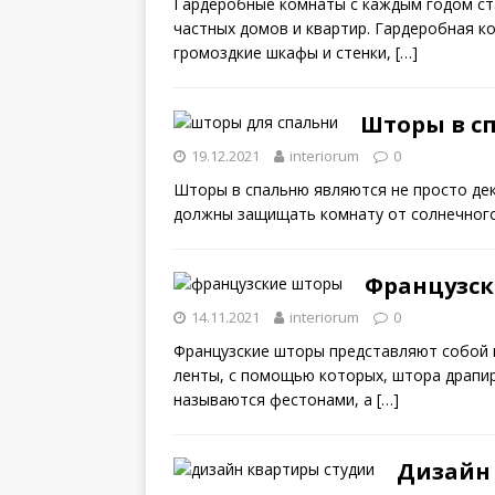
Гардеробные комнаты с каждым годом ст
частных домов и квартир. Гардеробная 
громоздкие шкафы и стенки,
[…]
Шторы в с
19.12.2021
interiorum
0
Шторы в спальню являются не просто де
должны защищать комнату от солнечного
Французс
14.11.2021
interiorum
0
Французские шторы представляют собой 
ленты, с помощью которых, штора драпир
называются фестонами, а
[…]
Дизайн