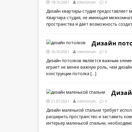
18.10.2021
interiorum
0
Дизайн квартиры-студии предоставляет м
Квартира-студия, не имеющая межкомна
пространства и дает возможность созда
Дизайн пот
16.10.2021
interiorum
0
Дизайн потолков является важным элем
играет не менее важную роль, чем дизайн
конструкции потолка
[…]
Дизай
21.07.2021
interiorum
0
Дизайн маленькой спальни требует испол
расширить пространство и заставить ко
интерьер маленькой спальни, необходим