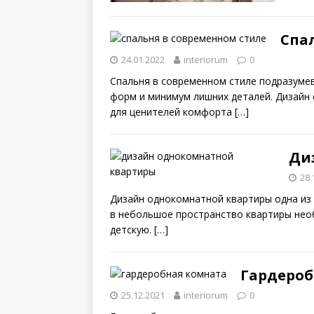
Спа
24.01.2022
interiorum
0
Спальня в современном стиле подразуме
форм и минимум лишних деталей. Дизайн
для ценителей комфорта
[…]
Ди
28.
Дизайн однокомнатной квартиры одна из 
в небольшое пространство квартиры необ
детскую.
[…]
Гардероб
25.12.2021
interiorum
0