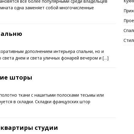
Кухн
ановятся все более популярными среди владельцев
комната одна заменяет собой многочисленные
Прих
Прое
Спал
пальню
Стил
коративным дополнением интерьера спальни, но и
 света днем и света уличных фонарей вечером и
[…]
кие шторы
полотно ткани с нашитыми полосками тесьмы или
уется в складки. Складки французских штор
 квартиры студии