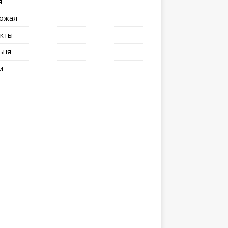
я
ожая
кты
ьня
и