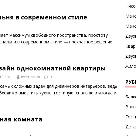
Нико
Манс
льня в современном стиле
Манс
вает максимум свободного пространства, простоту
Двух
 спальни в современном стиле — прекрасное решение
Квар
Двух
Жило
зайн однокомнатной квартиры
12.2021
interiorum
0
РУБ
самых сложных задач для дизайнеров интерьеров, ведь
ходимо вместить кухню, гостиную, спальню и иногда и
Балк
Ванн
Гост
ная комната
Детс