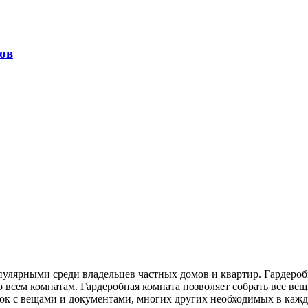
ов
пулярными среди владельцев частных домов и квартир. Гардеро
всем комнатам. Гардеробная комната позволяет собрать все вещи
обок с вещами и документами, многих других необходимых в каж