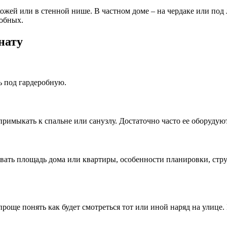
ей или в стенной нише. В частном доме – на чердаке или под 
робных.
нату
ь под гардеробную.
римыкать к спальне или санузлу. Достаточно часто ее оборудуют
вать площадь дома или квартиры, особенности планировки, стр
проще понять как будет смотреться тот или иной наряд на ули