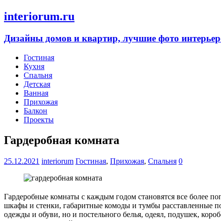
interiorum.ru
Дизайны домов и квартир, лучшие фото интерьер
Гостиная
Кухня
Спальня
Детская
Ванная
Прихожая
Балкон
Проекты
Гардеробная комната
25.12.2021
interiorum
Гостиная
,
Прихожая
,
Спальня
0
Гардеробные комнаты с каждым годом становятся все более по
шкафы и стенки, габаритные комоды и тумбы расставленные по 
одежды и обуви, но и постельного белья, одеял, подушек, кор