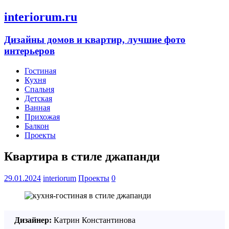
interiorum.ru
Дизайны домов и квартир, лучшие фото
интерьеров
Гостиная
Кухня
Спальня
Детская
Ванная
Прихожая
Балкон
Проекты
Квартира в стиле джапанди
29.01.2024
interiorum
Проекты
0
Дизайнер:
Катрин Константинова