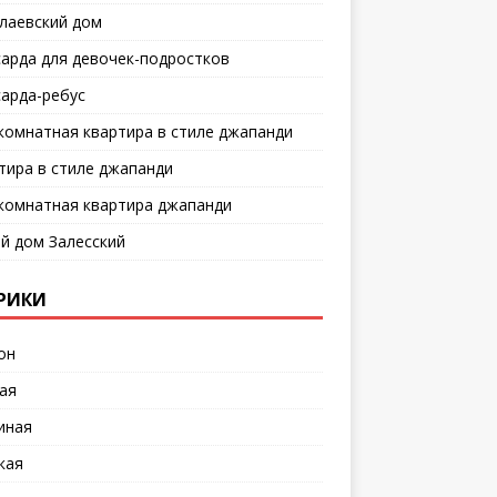
лаевский дом
арда для девочек-подростков
арда-ребус
комнатная квартира в стиле джапанди
тира в стиле джапанди
комнатная квартира джапанди
й дом Залесский
РИКИ
он
ая
иная
кая