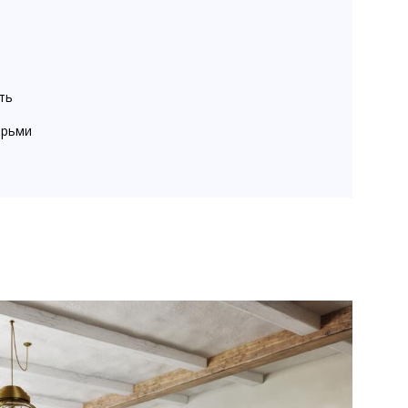
ть
ерьми