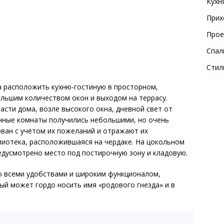
Кухн
Прих
Прое
Спал
Стил
а расположить кухню-гостиную в просторном,
ольшим количеством окон и выходом на террасу.
асти дома, возле высокого окна, дневной свет от
анные комнаты получились небольшими, но очень
ван с учётом их пожеланий и отражают их
лиотека, расположившаяся на чердаке. На цокольном
редусмотрено место под постирочную зону и кладовую.
со всеми удобствами и широким функционалом,
ый может гордо носить имя «родового гнезда» и в