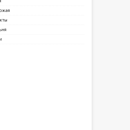
я
ожая
кты
ьня
и