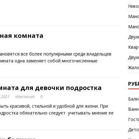
Нико
Манс
Манс
ная комната
Двух
Квар
ановятся все более популярными среди владельцев
Двух
комната одна заменяет собой многочисленные
Жило
РУБ
мната для девочки подростка
.2021
interiorum
0
Балк
ыть красивой, стильной и удобной для жизни. При
Ванн
одростка обязательно следует учитывать мнение ее
Гост
Детс