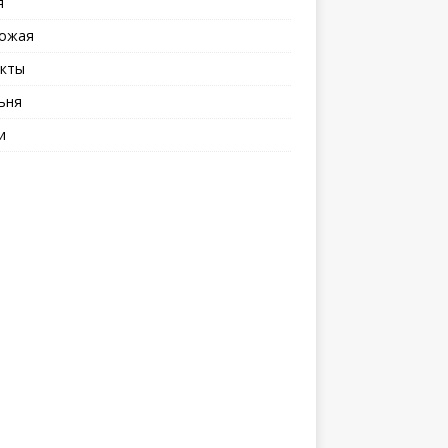
я
ожая
кты
ьня
и