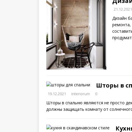
Дизай
21.12.2021
Дизайн б
ремонта,
составить
продумат
Шторы в с
19.12.2021
interiorum
0
Шторы в спальню являются не просто де
должны защищать комнату от солнечного
Кухн