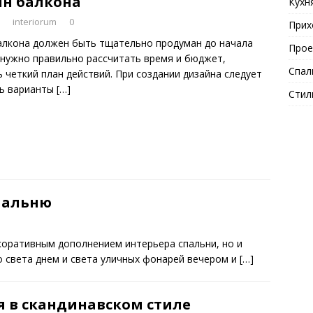
н балкона
Кухн
interiorum
0
Прих
алкона должен быть тщательно продуман до начала
Прое
 нужно правильно рассчитать время и бюджет,
Спал
 четкий план действий. При создании дизайна следует
ь варианты
[…]
Стил
пальню
коративным дополнением интерьера спальни, но и
 света днем и света уличных фонарей вечером и
[…]
я в скандинавском стиле