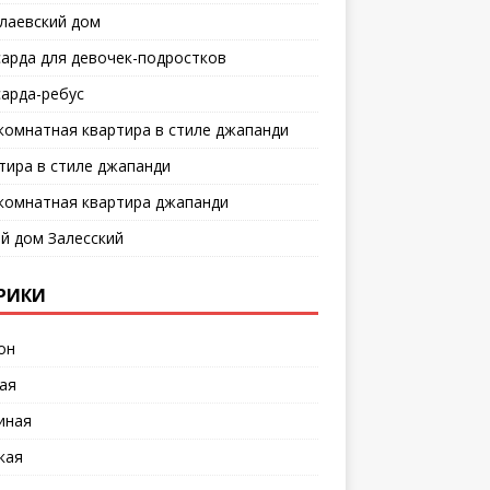
лаевский дом
арда для девочек-подростков
арда-ребус
комнатная квартира в стиле джапанди
тира в стиле джапанди
комнатная квартира джапанди
й дом Залесский
РИКИ
он
ая
иная
кая