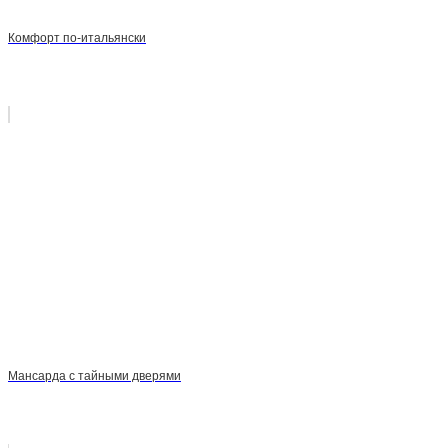
Комфорт по-итальянски
Мансарда с тайными дверями