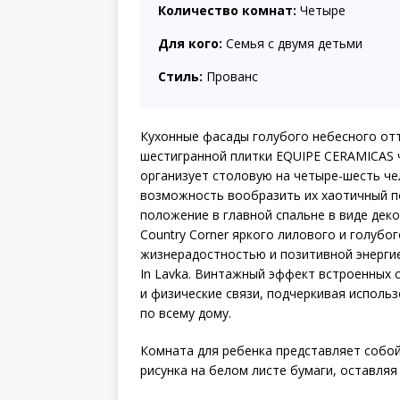
Количество комнат:
Четыре
Для кого:
Семья с двумя детьми
Стиль:
Прованс
Кухонные фасады голубого небесного отт
шестигранной плитки EQUIPE CERAMICAS ч
организует столовую на четыре-шесть че
возможность вообразить их хаотичный п
положение в главной спальне в виде дек
Country Corner яркого лилового и голубо
жизнерадостностью и позитивной энергие
In Lavka. Винтажный эффект встроенных 
и физические связи, подчеркивая испол
по всему дому.
Комната для ребенка представляет собо
рисунка на белом листе бумаги, оставляя