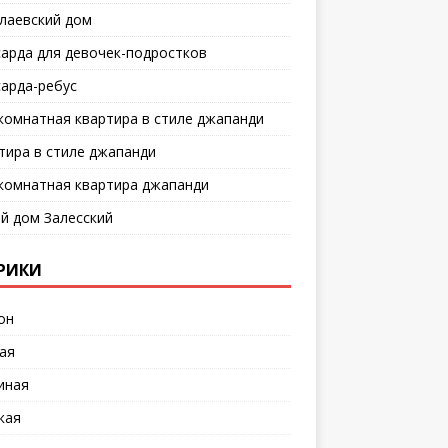
лаевский дом
арда для девочек-подростков
арда-ребус
комнатная квартира в стиле джапанди
тира в стиле джапанди
комнатная квартира джапанди
й дом Залесский
РИКИ
он
ая
иная
кая