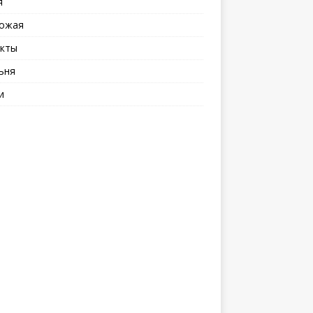
я
ожая
кты
ьня
и