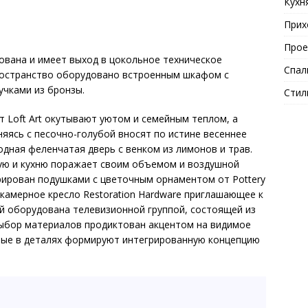
Кухн
Прих
Прое
ована и имеет выход в цокольное техническое
Спал
остранство оборудовано встроенным шкафом с
учками из бронзы.
Стил
 Loft Art окутывают уютом и семейным теплом, а
яясь с песочно-голубой вносят по истине весеннее
одная феленчатая дверь c венком из лимонов и трав.
ую и кухню поражает своим объемом и воздушной
орирован подушками с цветочным орнаментом от Pottery
 камерное кресло Restoration Hardware приглашающее к
ой оборудована телевизионной группой, состоящей из
 Выбор материалов продиктован акцентом на видимое
орые в деталях формируют интегрированную концепцию