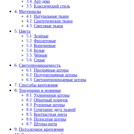
Арт-деко
Классический стиль
Материалы
Натуральные ткани
Синтетические ткани
Смесовые ткани
Цвета
Зелёные
Фиолетовые
Коричневые
Белые
Чёрные
Серые
Светопроницаемость
Прозрачные шторы
Полупрозрачные шторы
Светонепроницаемые шторы
Способы крепления
Тенденции и новинки
Удлиненные шторы
Обратный порядок
Рулонные шторы
Сочетание двух тканей
Контрастная лента
Полосатые шторы
Шторы-нити
Потолочное крепление